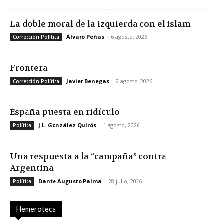
La doble moral de la izquierda con el islam
Álvaro Peñas
-
6 agosto, 2026
Corrección Política
Frontera
Javier Benegas
-
2 agosto, 2026
Corrección Política
España puesta en ridículo
J.L. González Quirós
-
1 agosto, 2026
Política
Una respuesta a la “campaña” contra
Argentina
Dante Augusto Palma
-
28 julio, 2026
Política
Hemeroteca