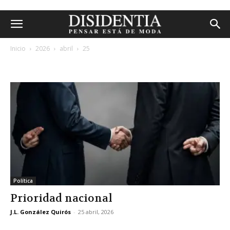
Inicio
2026
abril
25
archivos diarios: 25 abril, 2026
Política
Prioridad nacional
J.L. González Quirós
-
25 abril, 2026