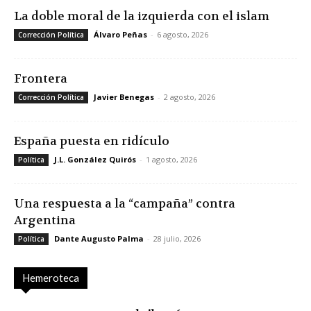
La doble moral de la izquierda con el islam
Álvaro Peñas
-
6 agosto, 2026
Corrección Política
Frontera
Javier Benegas
-
2 agosto, 2026
Corrección Política
España puesta en ridículo
J.L. González Quirós
-
1 agosto, 2026
Política
Una respuesta a la “campaña” contra
Argentina
Dante Augusto Palma
-
28 julio, 2026
Política
Hemeroteca