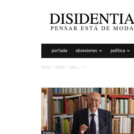
Disidentia
portada
obsesiones
política
Inicio
2026
julio
1
archivos diarios: 1 julio
Política