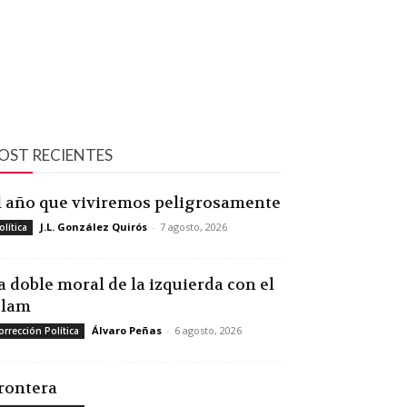
OST RECIENTES
l año que viviremos peligrosamente
J.L. González Quirós
-
7 agosto, 2026
olítica
a doble moral de la izquierda con el
slam
Álvaro Peñas
-
6 agosto, 2026
orrección Política
rontera