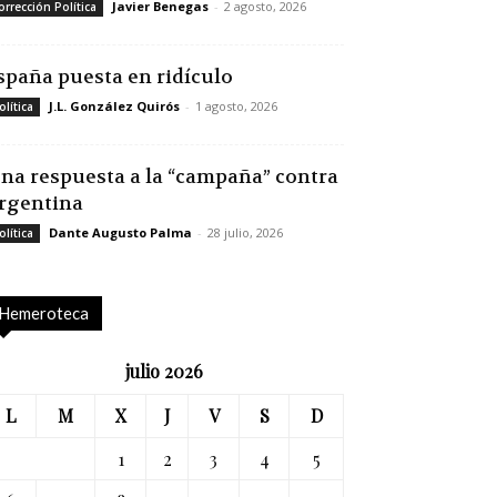
Javier Benegas
-
2 agosto, 2026
orrección Política
spaña puesta en ridículo
J.L. González Quirós
-
1 agosto, 2026
olítica
na respuesta a la “campaña” contra
rgentina
Dante Augusto Palma
-
28 julio, 2026
olítica
Hemeroteca
julio 2026
L
M
X
J
V
S
D
1
2
3
4
5