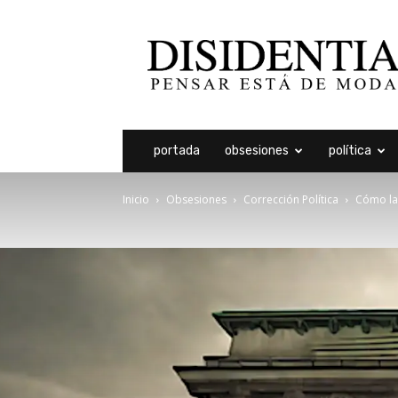
Disidentia
portada
obsesiones
política
Inicio
Obsesiones
Corrección Política
Cómo la 