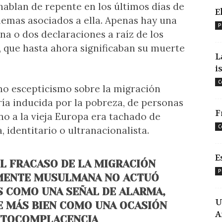
blan de repente en los últimos días de
E
lemas asociados a ella. Apenas hay una
P
na o dos declaraciones a raíz de los
, que hasta ahora significaban su muerte
L
i
C
mo escepticismo sobre la migración
ía inducida por la pobreza, de personas
F
o a la vieja Europa era tachado de
C
, identitario o ultranacionalista.
E
EL FRACASO DE LA MIGRACIÓN
P
MENTE MUSULMANA NO ACTUÓ
 COMO UNA SEÑAL DE ALARMA,
U
 MÁS BIEN COMO UNA OCASIÓN
A
UTOCOMPLACENCIA