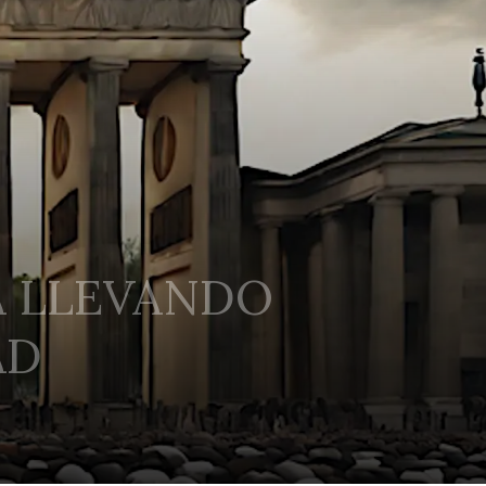
Á LLEVANDO
AD