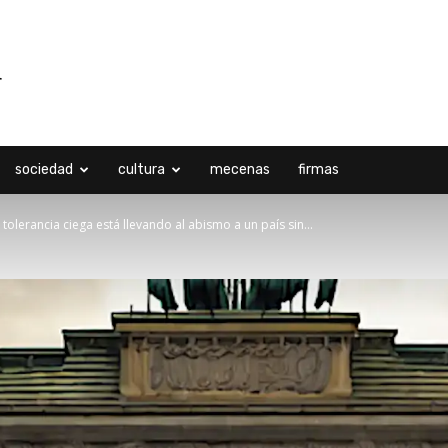
sociedad
cultura
mecenas
firmas
tolerancia ciega está llevando al abismo a un país sin...