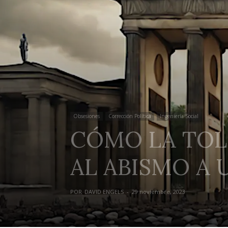
Obsesiones
Corrección Política
Ingeniería Social
CÓMO LA TOL
AL ABISMO A 
POR
DAVID ENGELS
-
29 noviembre, 2023