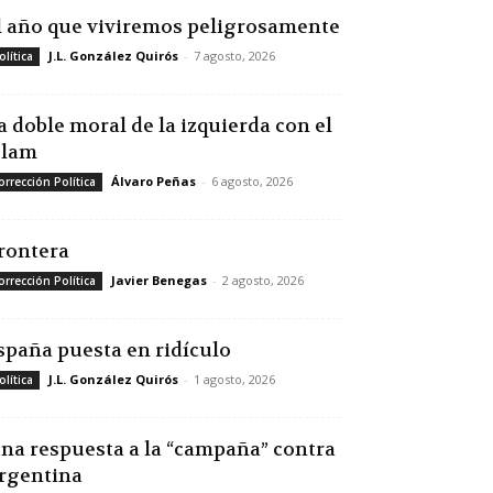
l año que viviremos peligrosamente
J.L. González Quirós
-
7 agosto, 2026
olítica
a doble moral de la izquierda con el
slam
Álvaro Peñas
-
6 agosto, 2026
orrección Política
rontera
Javier Benegas
-
2 agosto, 2026
orrección Política
spaña puesta en ridículo
J.L. González Quirós
-
1 agosto, 2026
olítica
na respuesta a la “campaña” contra
rgentina