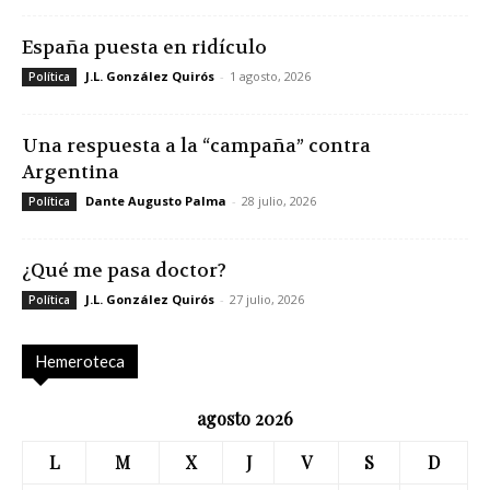
España puesta en ridículo
J.L. González Quirós
-
1 agosto, 2026
Política
Una respuesta a la “campaña” contra
Argentina
Dante Augusto Palma
-
28 julio, 2026
Política
¿Qué me pasa doctor?
J.L. González Quirós
-
27 julio, 2026
Política
Hemeroteca
agosto 2026
L
M
X
J
V
S
D