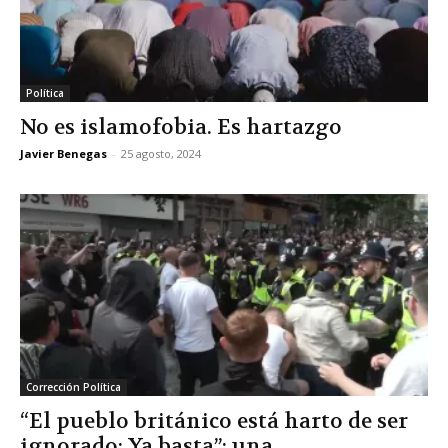
Política
No es islamofobia. Es hartazgo
Javier Benegas
-
25 agosto, 2024
Corrección Política
“El pueblo británico está harto de ser
ignorado: Ya basta”: una...