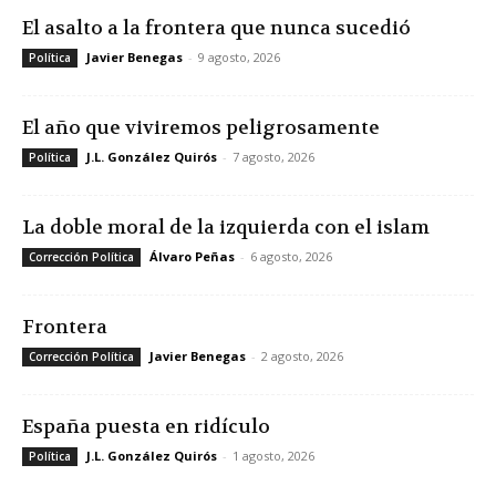
El asalto a la frontera que nunca sucedió
Javier Benegas
-
9 agosto, 2026
Política
El año que viviremos peligrosamente
J.L. González Quirós
-
7 agosto, 2026
Política
La doble moral de la izquierda con el islam
Álvaro Peñas
-
6 agosto, 2026
Corrección Política
Frontera
Javier Benegas
-
2 agosto, 2026
Corrección Política
España puesta en ridículo
J.L. González Quirós
-
1 agosto, 2026
Política