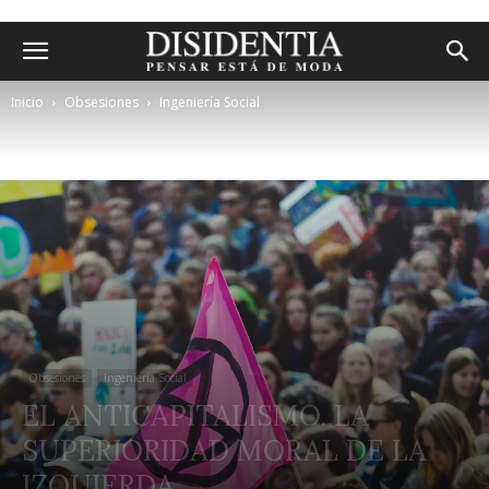
Inicio
Obsesiones
Ingeniería Social
Obsesiones
Ingeniería Social
EL ANTICAPITALISMO. LA
SUPERIORIDAD MORAL DE LA
IZQUIERDA