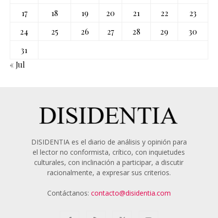
17
18
19
20
21
22
23
24
25
26
27
28
29
30
31
« Jul
DISIDENTIA es el diario de análisis y opinión para
el lector no conformista, crítico, con inquietudes
culturales, con inclinación a participar, a discutir
racionalmente, a expresar sus criterios.
Contáctanos:
contacto@disidentia.com