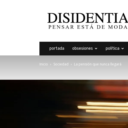
Disidentia
portada
obsesiones
política
Inicio
Sociedad
La pensión que nunca llegará