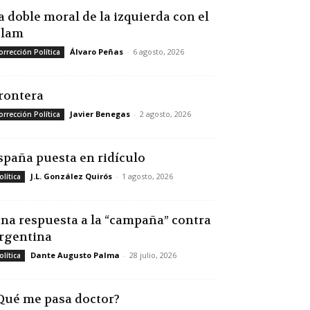
a doble moral de la izquierda con el
slam
Álvaro Peñas
-
6 agosto, 2026
orrección Política
rontera
Javier Benegas
-
2 agosto, 2026
orrección Política
spaña puesta en ridículo
J.L. González Quirós
-
1 agosto, 2026
olítica
na respuesta a la “campaña” contra
rgentina
Dante Augusto Palma
-
28 julio, 2026
olítica
Qué me pasa doctor?