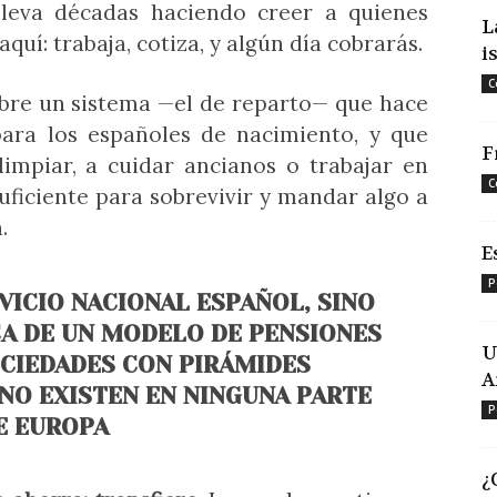
leva décadas haciendo creer a quienes
L
aquí: trabaja, cotiza, y algún día cobrarás.
i
C
bre un sistema —el de reparto— que hace
para los españoles de nacimiento, y que
F
limpiar, a cuidar ancianos o trabajar en
C
suficiente para sobrevivir y mandar algo a
.
E
P
VICIO NACIONAL ESPAÑOL, SINO
A DE UN MODELO DE PENSIONES
U
CIEDADES CON PIRÁMIDES
A
NO EXISTEN EN NINGUNA PARTE
P
E EUROPA
¿