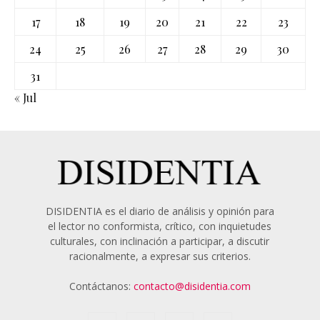
17
18
19
20
21
22
23
24
25
26
27
28
29
30
31
« Jul
DISIDENTIA es el diario de análisis y opinión para
el lector no conformista, crítico, con inquietudes
culturales, con inclinación a participar, a discutir
racionalmente, a expresar sus criterios.
Contáctanos:
contacto@disidentia.com