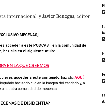
E
P
ista internacional, y
Javier Benegas
, editor
L
i
EXCLUSIVO MECENAS]
C
eres acceder a este PODCAST en la comunidad de
 haz clic en el siguiente título:
F
C
OPA EN LA QUE CREEMOS
E
quieres acceder a este contenido
, haz clic
AQUÍ
,
P
oquéalo haciendo clic en la imagen del candado y, a
e a nuestra comunidad de mecenas.
U
A
MECENAS DE DISIDENTIA?