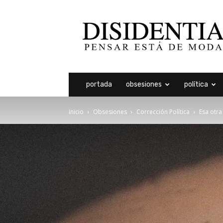
Disidentia
portada
obsesiones
política
Inicio
Obsesiones
Corrección Política
Esa otra