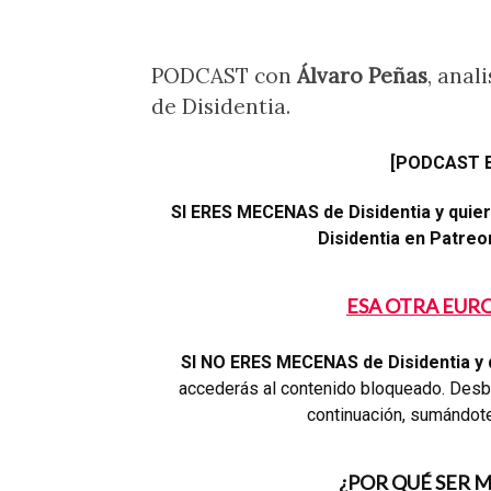
PODCAST con
Álvaro Peñas
, anal
de Disidentia.
[PODCAST 
SI ERES MECENAS de Disidentia y qui
Disidentia en Patreon,
ESA OTRA EUR
SI NO ERES MECENAS de Disidentia y 
accederás al contenido bloqueado. Desbl
continuación, sumándot
¿POR QUÉ SER 