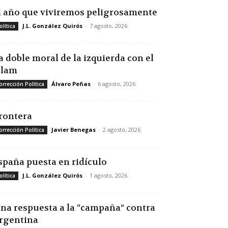
l año que viviremos peligrosamente
J.L. González Quirós
-
7 agosto, 2026
olítica
a doble moral de la izquierda con el
slam
Álvaro Peñas
-
6 agosto, 2026
orrección Política
rontera
Javier Benegas
-
2 agosto, 2026
orrección Política
spaña puesta en ridículo
J.L. González Quirós
-
1 agosto, 2026
olítica
na respuesta a la “campaña” contra
rgentina