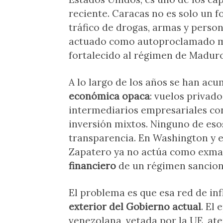
reciente. Caracas no es solo un f
tráfico de drogas, armas y perso
actuado como autoproclamado me
fortalecido al régimen de Maduro
A lo largo de los años se han ac
económica opaca
: vuelos privad
intermediarios empresariales con
inversión mixtos. Ninguno de es
transparencia. En Washington y 
Zapatero ya no actúa como exma
financiero
de un régimen sancion
El problema es que esa red de in
exterior del Gobierno actual
. El
venezolana, vetada por la UE, at