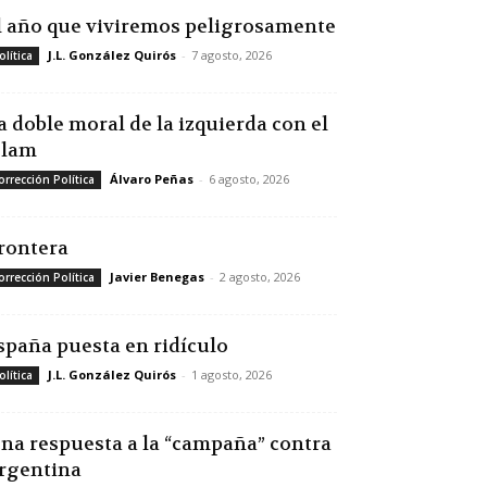
l año que viviremos peligrosamente
J.L. González Quirós
-
7 agosto, 2026
olítica
a doble moral de la izquierda con el
slam
Álvaro Peñas
-
6 agosto, 2026
orrección Política
rontera
Javier Benegas
-
2 agosto, 2026
orrección Política
spaña puesta en ridículo
J.L. González Quirós
-
1 agosto, 2026
olítica
na respuesta a la “campaña” contra
rgentina