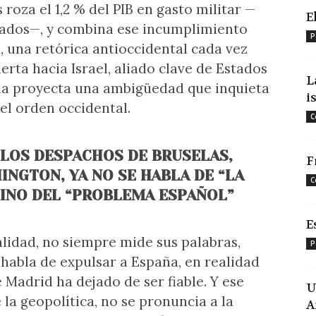
roza el 1,2 % del PIB en gasto militar —
E
aliados—, y combina ese incumplimiento
P
a, una retórica antioccidental cada vez
rta hacia Israel, aliado clave de Estados
L
ña proyecta una ambigüedad que inquieta
i
el orden occidental.
C
 LOS DESPACHOS DE BRUSELAS,
F
INGTON, YA NO SE HABLA DE “LA
C
SINO DEL “PROBLEMA ESPAÑOL”
E
lidad, no siempre mide sus palabras,
P
 habla de expulsar a España, en realidad
 Madrid ha dejado de ser fiable. Y ese
U
 la geopolítica, no se pronuncia a la
A