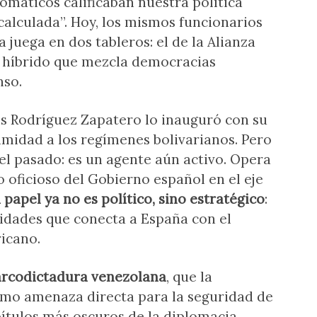
omáticos calificaban nuestra política
alculada”. Hoy, los mismos funcionarios
 juega en dos tableros: el de la Alianza
e híbrido que mezcla democracias
nso.
uis Rodríguez Zapatero lo inauguró con su
imidad a los regímenes bolivarianos. Pero
l pasado: es un agente aún activo. Opera
 oficioso del Gobierno español en el eje
 papel ya no es político, sino estratégico
:
idades que conecta a España con el
icano.
rcodictadura venezolana
, que la
omo amenaza directa para la seguridad de
pítulos más oscuros de la diplomacia