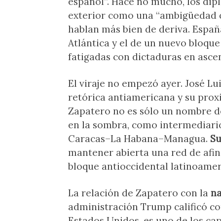
español”. Hace no mucho, los dipl
exterior como una “ambigüedad c
hablan más bien de deriva. España
Atlántica y el de un nuevo bloqu
fatigadas con dictaduras en asce
El viraje no empezó ayer. José L
retórica antiamericana y su prox
Zapatero no es sólo un nombre de
en la sombra, como intermediario
Caracas–La Habana–Managua.
Su
mantener abierta una red de afin
bloque antioccidental latinoamer
La relación de Zapatero con la
na
administración Trump calificó c
Estados Unidos, es uno de los ca