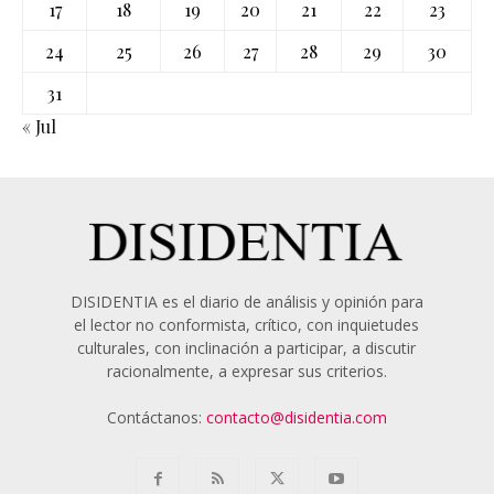
17
18
19
20
21
22
23
24
25
26
27
28
29
30
31
« Jul
DISIDENTIA es el diario de análisis y opinión para
el lector no conformista, crítico, con inquietudes
culturales, con inclinación a participar, a discutir
racionalmente, a expresar sus criterios.
Contáctanos:
contacto@disidentia.com