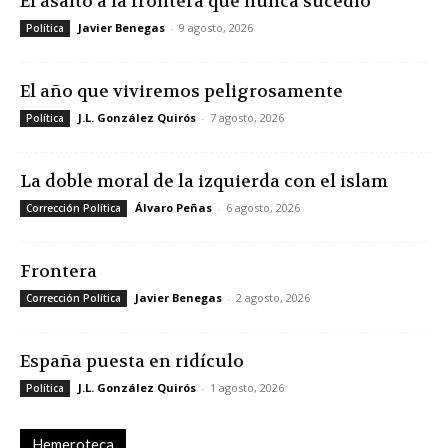
El asalto a la frontera que nunca sucedió
Javier Benegas
-
9 agosto, 2026
Política
El año que viviremos peligrosamente
J.L. González Quirós
-
7 agosto, 2026
Política
La doble moral de la izquierda con el islam
Álvaro Peñas
-
6 agosto, 2026
Corrección Política
Frontera
Javier Benegas
-
2 agosto, 2026
Corrección Política
España puesta en ridículo
J.L. González Quirós
-
1 agosto, 2026
Política
Hemeroteca