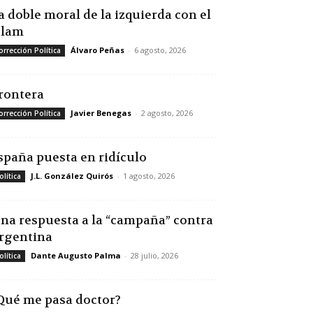
a doble moral de la izquierda con el
slam
Álvaro Peñas
-
6 agosto, 2026
orrección Política
rontera
Javier Benegas
-
2 agosto, 2026
orrección Política
spaña puesta en ridículo
J.L. González Quirós
-
1 agosto, 2026
olítica
na respuesta a la “campaña” contra
rgentina
Dante Augusto Palma
-
28 julio, 2026
olítica
Qué me pasa doctor?