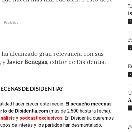
L
i
C
Publicidad
F
C
e ha alcanzado gran relevancia con sus
, y
Javier Benegas
, editor de Disidentia.
E
P
MECENAS DE DISIDENTIA?
U
A
alidad hacer crecer este medio.
El pequeño mecenas
P
rto de Disidentia.com
(más de 2.500 hasta la fecha),
nálisis
y
podcast exclusivos
. En Disidentia queremos
rupos de interés y los partidos han desmantelado.
¿