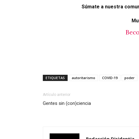
Súmate a nuestra comu
Mu
Beco
ETIQUETAS
autoritarismo
COVID-19
poder
Artículo anterior
Gentes sin (con)ciencia
Redacción Disidentia