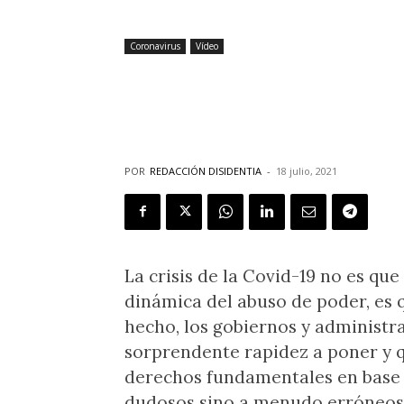
Coronavirus
Vídeo
Quinta ola Cov
para la libertad
POR
REDACCIÓN DISIDENTIA
-
18 julio, 2021
La crisis de la Covid-19 no es q
dinámica del abuso de poder, es q
hecho, los gobiernos y administ
sorprendente rapidez a poner y q
derechos fundamentales en base a
dudosos sino a menudo erróneos 