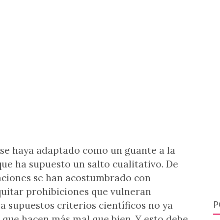
id: una amenaza…
ue se haya adaptado como un guante a la
ue ha supuesto un salto cualitativo. De
raciones se han acostumbrado con
uitar prohibiciones que vulneran
 supuestos criterios científicos no ya
P
que hacen más mal que bien. Y esto debe