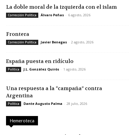
La doble moral de la izquierda con el islam
Álvaro Peñas
-
6 agosto, 2026
Corrección Política
Frontera
Javier Benegas
-
2 agosto, 2026
Corrección Política
España puesta en ridículo
J.L. González Quirós
-
1 agosto, 2026
Política
Una respuesta a la “campaña” contra
Argentina
Dante Augusto Palma
-
28 julio, 2026
Política
Hemeroteca