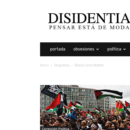
Disidentia
portada
obsesiones
política
Inicio
Etiquetas
Black Lives Matter
etiqueta: black lives ma
Corrección Política