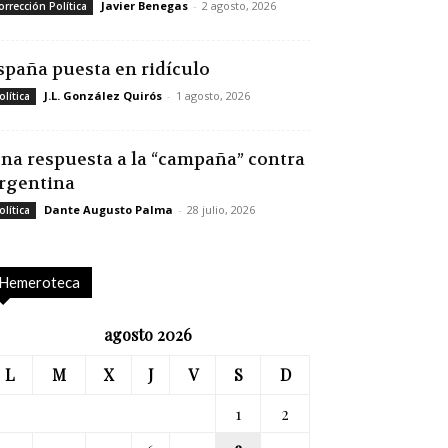
Javier Benegas
-
2 agosto, 2026
orrección Política
spaña puesta en ridículo
J.L. González Quirós
-
1 agosto, 2026
olítica
na respuesta a la “campaña” contra
rgentina
Dante Augusto Palma
-
28 julio, 2026
olítica
Hemeroteca
agosto 2026
L
M
X
J
V
S
D
1
2