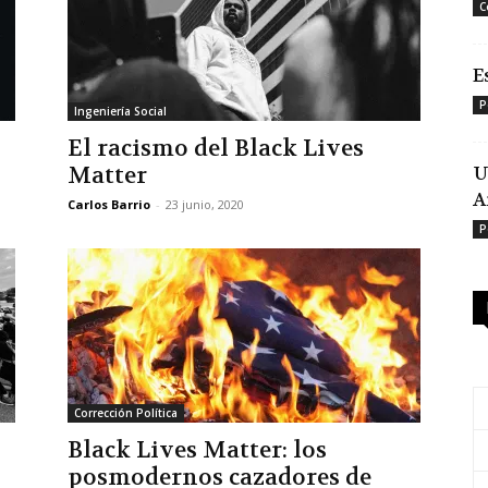
C
E
P
Ingeniería Social
El racismo del Black Lives
Matter
U
A
Carlos Barrio
-
23 junio, 2020
P
Corrección Política
Black Lives Matter: los
posmodernos cazadores de