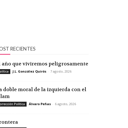
OST RECIENTES
l año que viviremos peligrosamente
J.L. González Quirós
-
7 agosto, 2026
olítica
a doble moral de la izquierda con el
slam
Álvaro Peñas
-
6 agosto, 2026
orrección Política
rontera