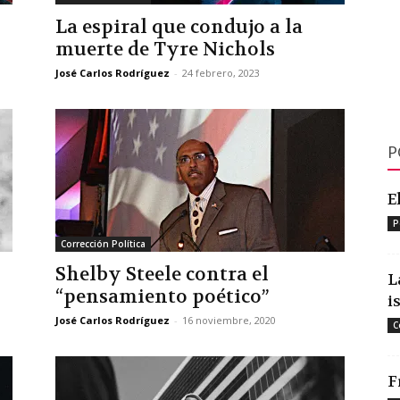
La espiral que condujo a la
muerte de Tyre Nichols
José Carlos Rodríguez
-
24 febrero, 2023
P
E
P
Corrección Política
Shelby Steele contra el
L
“pensamiento poético”
i
José Carlos Rodríguez
-
16 noviembre, 2020
C
F