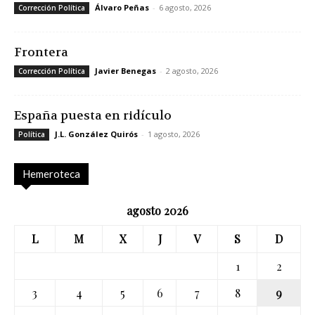
Álvaro Peñas
-
6 agosto, 2026
Corrección Política
Frontera
Javier Benegas
-
2 agosto, 2026
Corrección Política
España puesta en ridículo
J.L. González Quirós
-
1 agosto, 2026
Política
Hemeroteca
agosto 2026
L
M
X
J
V
S
D
1
2
3
4
5
6
7
8
9