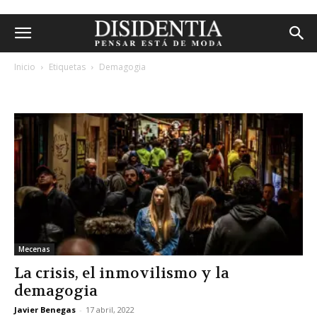
Inicio
Etiquetas
Demagogia
etiqueta: demagogia
Mecenas
La crisis, el inmovilismo y la
demagogia
Javier Benegas
-
17 abril, 2022