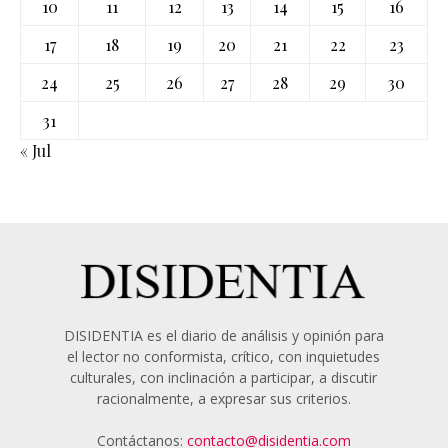
10
11
12
13
14
15
16
17
18
19
20
21
22
23
24
25
26
27
28
29
30
31
« Jul
DISIDENTIA es el diario de análisis y opinión para
el lector no conformista, crítico, con inquietudes
culturales, con inclinación a participar, a discutir
racionalmente, a expresar sus criterios.
Contáctanos:
contacto@disidentia.com