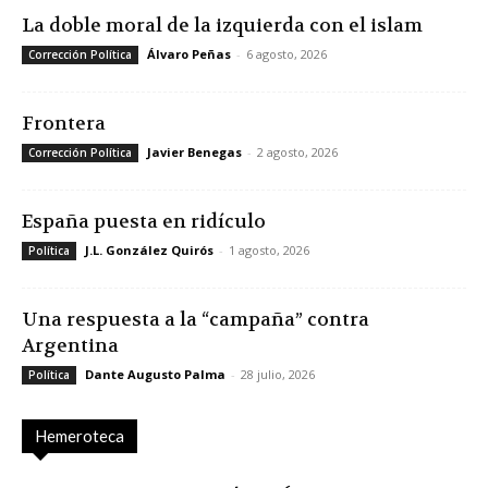
La doble moral de la izquierda con el islam
Álvaro Peñas
-
6 agosto, 2026
Corrección Política
Frontera
Javier Benegas
-
2 agosto, 2026
Corrección Política
España puesta en ridículo
J.L. González Quirós
-
1 agosto, 2026
Política
Una respuesta a la “campaña” contra
Argentina
Dante Augusto Palma
-
28 julio, 2026
Política
Hemeroteca