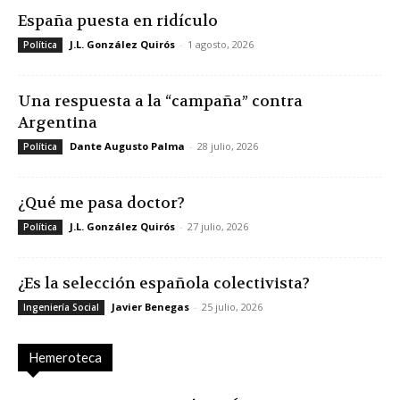
España puesta en ridículo
J.L. González Quirós
-
1 agosto, 2026
Política
Una respuesta a la “campaña” contra
Argentina
Dante Augusto Palma
-
28 julio, 2026
Política
¿Qué me pasa doctor?
J.L. González Quirós
-
27 julio, 2026
Política
¿Es la selección española colectivista?
Javier Benegas
-
25 julio, 2026
Ingeniería Social
Hemeroteca