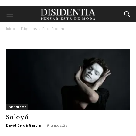
Inicio
Etiquetas
Erich Fromm
etiqueta: erich fromm
Infantilismo
Soloyó
David Cerdá García
-
19 junio, 2026