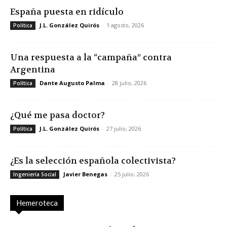
España puesta en ridículo
J.L. González Quirós
-
1 agosto, 2026
Política
Una respuesta a la “campaña” contra
Argentina
Dante Augusto Palma
-
28 julio, 2026
Política
¿Qué me pasa doctor?
J.L. González Quirós
-
27 julio, 2026
Política
¿Es la selección española colectivista?
Javier Benegas
-
25 julio, 2026
Ingeniería Social
Hemeroteca