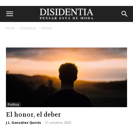
Inicio
Etiquetas
Honor
etiqueta: honor
Política
El honor, el deber
J.L. González Quirós
-
21 octubre, 2023