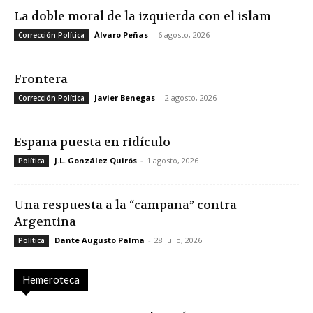
La doble moral de la izquierda con el islam
Álvaro Peñas
-
6 agosto, 2026
Corrección Política
Frontera
Javier Benegas
-
2 agosto, 2026
Corrección Política
España puesta en ridículo
J.L. González Quirós
-
1 agosto, 2026
Política
Una respuesta a la “campaña” contra
Argentina
Dante Augusto Palma
-
28 julio, 2026
Política
Hemeroteca