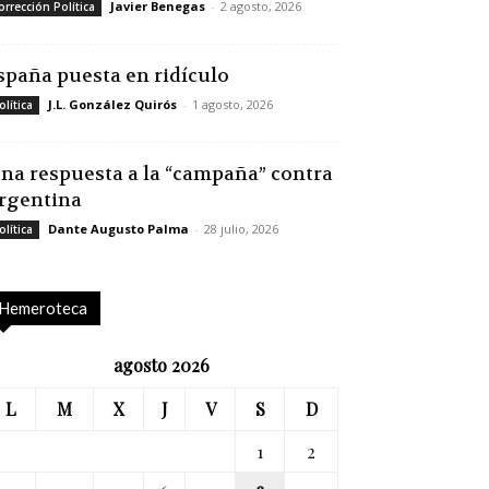
Javier Benegas
-
2 agosto, 2026
orrección Política
spaña puesta en ridículo
J.L. González Quirós
-
1 agosto, 2026
olítica
na respuesta a la “campaña” contra
rgentina
Dante Augusto Palma
-
28 julio, 2026
olítica
Hemeroteca
agosto 2026
L
M
X
J
V
S
D
1
2