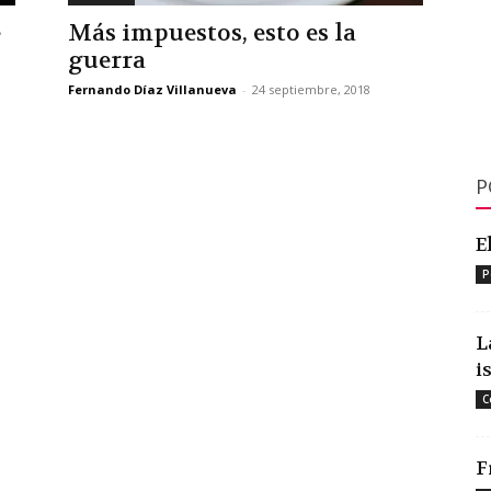
e
Más impuestos, esto es la
guerra
Fernando Díaz Villanueva
-
24 septiembre, 2018
P
E
P
L
i
C
F