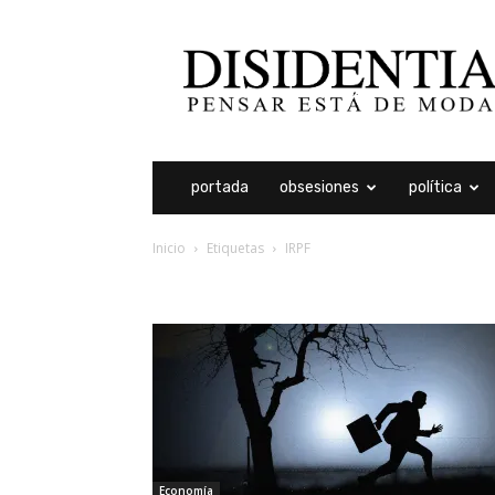
Disidentia
portada
obsesiones
política
Inicio
Etiquetas
IRPF
etiqueta: irpf
Economía