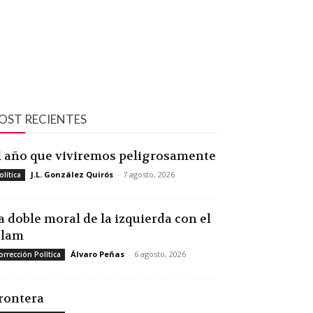
OST RECIENTES
l año que viviremos peligrosamente
J.L. González Quirós
-
7 agosto, 2026
olítica
a doble moral de la izquierda con el
slam
Álvaro Peñas
-
6 agosto, 2026
orrección Política
rontera