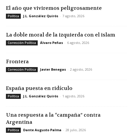
El año que viviremos peligrosamente
J.L. González Quirós
-
7 agosto, 2026
Política
La doble moral de la izquierda con el islam
Álvaro Peñas
-
6 agosto, 2026
Corrección Política
Frontera
Javier Benegas
-
2 agosto, 2026
Corrección Política
España puesta en ridículo
J.L. González Quirós
-
1 agosto, 2026
Política
Una respuesta a la “campaña” contra
Argentina
Dante Augusto Palma
-
28 julio, 2026
Política