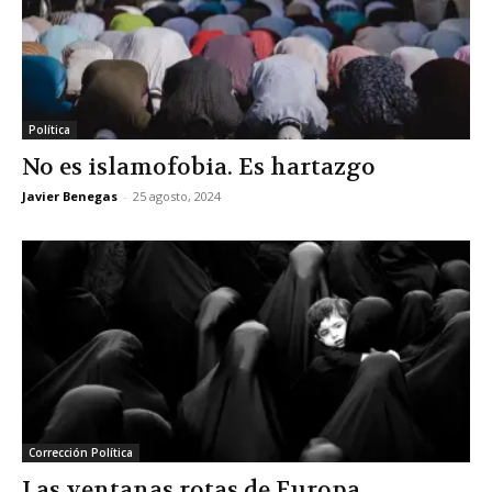
Política
No es islamofobia. Es hartazgo
Javier Benegas
-
25 agosto, 2024
Corrección Política
Las ventanas rotas de Europa