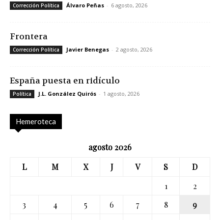
Álvaro Peñas
-
6 agosto, 2026
Corrección Política
Frontera
Javier Benegas
-
2 agosto, 2026
Corrección Política
España puesta en ridículo
J.L. González Quirós
-
1 agosto, 2026
Política
Hemeroteca
agosto 2026
L
M
X
J
V
S
D
1
2
3
4
5
6
7
8
9