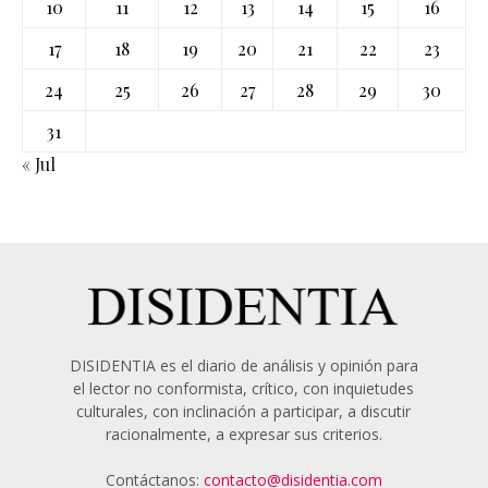
10
11
12
13
14
15
16
17
18
19
20
21
22
23
24
25
26
27
28
29
30
31
« Jul
DISIDENTIA es el diario de análisis y opinión para
el lector no conformista, crítico, con inquietudes
culturales, con inclinación a participar, a discutir
racionalmente, a expresar sus criterios.
Contáctanos:
contacto@disidentia.com