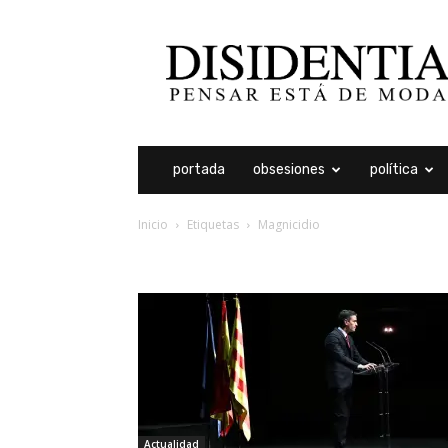
Disidentia
portada
obsesiones
política
Inicio
Etiquetas
Magnicidio
etiqueta: magnicidio
Actualidad