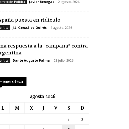
Javier Benegas
-
2 agosto, 2026
orrección Política
spaña puesta en ridículo
J.L. González Quirós
-
1 agosto, 2026
olítica
na respuesta a la “campaña” contra
rgentina
Dante Augusto Palma
-
28 julio, 2026
olítica
Hemeroteca
agosto 2026
L
M
X
J
V
S
D
1
2