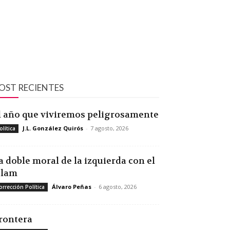
OST RECIENTES
l año que viviremos peligrosamente
J.L. González Quirós
-
7 agosto, 2026
olítica
a doble moral de la izquierda con el
slam
Álvaro Peñas
-
6 agosto, 2026
orrección Política
rontera