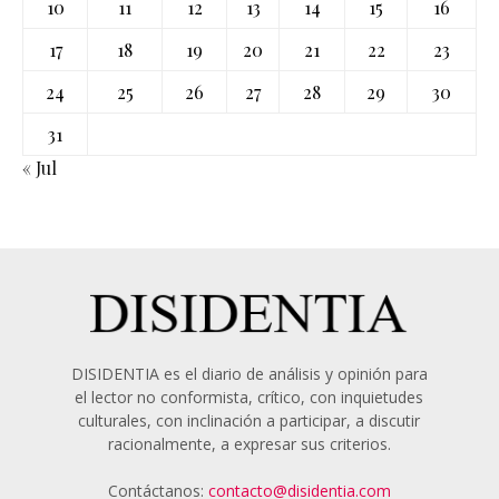
10
11
12
13
14
15
16
17
18
19
20
21
22
23
24
25
26
27
28
29
30
31
« Jul
DISIDENTIA es el diario de análisis y opinión para
el lector no conformista, crítico, con inquietudes
culturales, con inclinación a participar, a discutir
racionalmente, a expresar sus criterios.
Contáctanos:
contacto@disidentia.com