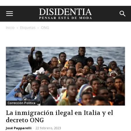
Inicio
Etiquetas
ONG
etiqueta: ong
Corrección Política
La inmigración ilegal en Italia y el
decreto ONG
José Papparelli
-
22 febrero, 2023