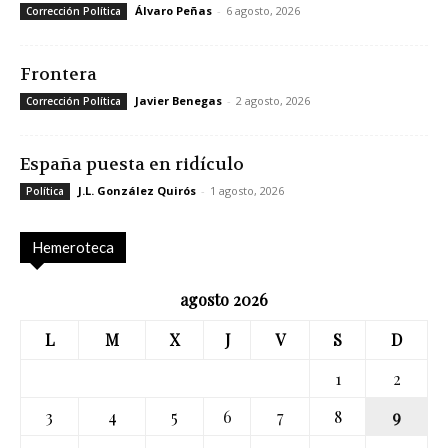
Álvaro Peñas
-
6 agosto, 2026
Corrección Política
Frontera
Javier Benegas
-
2 agosto, 2026
Corrección Política
España puesta en ridículo
J.L. González Quirós
-
1 agosto, 2026
Política
Hemeroteca
agosto 2026
L
M
X
J
V
S
D
1
2
3
4
5
6
7
8
9