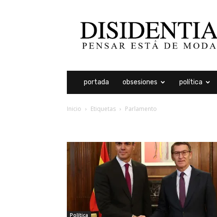
Disidentia
portada
obsesiones
política
Inicio
Etiquetas
Parlamento
etiqueta: parlamento
Política