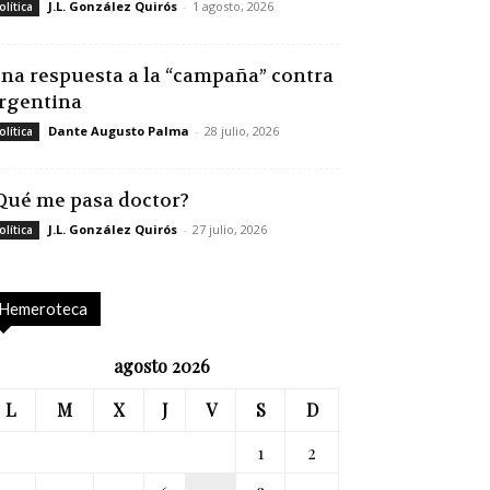
J.L. González Quirós
-
1 agosto, 2026
olítica
na respuesta a la “campaña” contra
rgentina
Dante Augusto Palma
-
28 julio, 2026
olítica
Qué me pasa doctor?
J.L. González Quirós
-
27 julio, 2026
olítica
Hemeroteca
agosto 2026
L
M
X
J
V
S
D
1
2