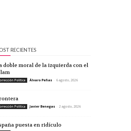
OST RECIENTES
a doble moral de la izquierda con el
slam
Álvaro Peñas
-
6 agosto, 2026
orrección Política
rontera
Javier Benegas
-
2 agosto, 2026
orrección Política
spaña puesta en ridículo