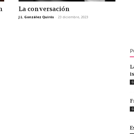
n
La conversación
J.L. González Quirós
-
23 diciembre, 2023
P
L
i
C
F
C
E