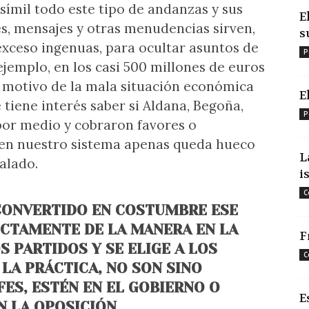
símil todo este tipo de andanzas y sus
E
es, mensajes y otras menudencias sirven,
s
exceso ingenuas, para ocultar asuntos de
P
jemplo, en los casi 500 millones de euros
n motivo de la mala situación económica
E
tiene interés saber si Aldana, Begoña,
P
or medio y cobraron favores o
e en nuestro sistema apenas queda hueco
L
alado.
i
C
CONVERTIDO EN COSTUMBRE ESE
CTAMENTE DE LA MANERA EN LA
F
S PARTIDOS Y SE ELIGE A LOS
C
 LA PRÁCTICA, NO SON SINO
FES, ESTÉN EN EL GOBIERNO O
E
N LA OPOSICIÓN