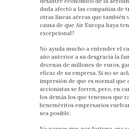
desastre económico de la aerolíne
duda afectó a las compañías de t
otras líneas aéreas que también v
causa de que Air Europa haya te
excepcional?
No ayuda mucho a entender el cas
año anterior a su desgracia la fa
decenas de millones de euros, g
eficaz de su empresa. Si no se acl
impresión de que es normal que 
accionistas se forren, pero, en c
los demás los que tenemos que ras
beneméritos empresarios vuelva
sea posible.
No parece que, por fortuna, esa s