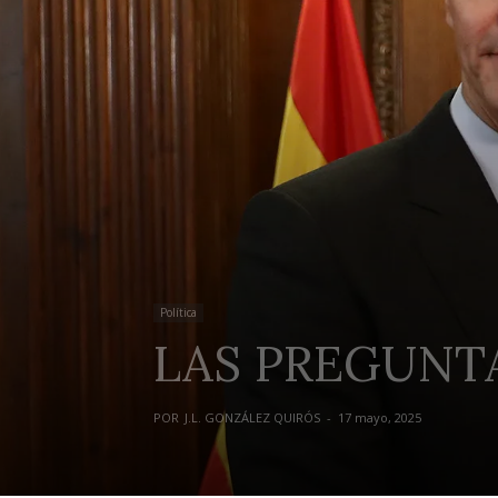
Política
LAS PREGUNT
POR
J.L. GONZÁLEZ QUIRÓS
-
17 mayo, 2025