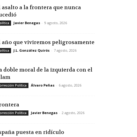
l asalto a la frontera que nunca
ucedió
Javier Benegas
-
9 agosto, 2026
olítica
l año que viviremos peligrosamente
J.L. González Quirós
-
7 agosto, 2026
olítica
a doble moral de la izquierda con el
slam
Álvaro Peñas
-
6 agosto, 2026
orrección Política
rontera
Javier Benegas
-
2 agosto, 2026
orrección Política
spaña puesta en ridículo