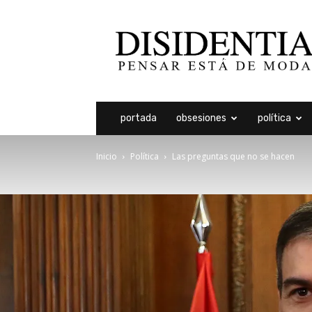
Disidentia
portada
obsesiones
política
Inicio
Política
Las preguntas que no se hacen