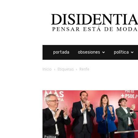
Disidentia
portada
obsesiones
política
Inicio
Etiquetas
Renfe
etiqueta: renfe
Política