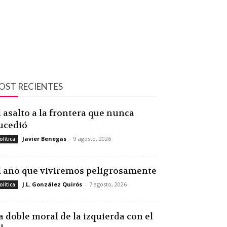
OST RECIENTES
l asalto a la frontera que nunca
ucedió
Javier Benegas
-
9 agosto, 2026
olítica
l año que viviremos peligrosamente
J.L. González Quirós
-
7 agosto, 2026
olítica
a doble moral de la izquierda con el