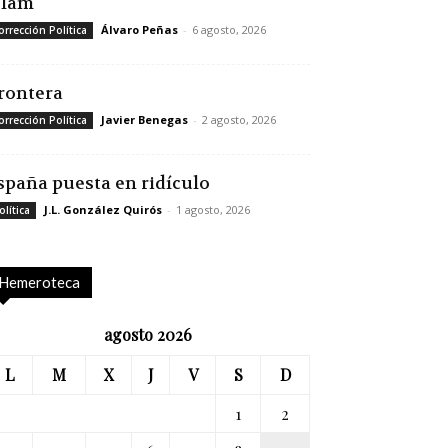
slam
Álvaro Peñas
-
6 agosto, 2026
orrección Política
rontera
Javier Benegas
-
2 agosto, 2026
orrección Política
spaña puesta en ridículo
J.L. González Quirós
-
1 agosto, 2026
olítica
Hemeroteca
agosto 2026
L
M
X
J
V
S
D
1
2