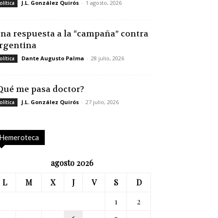
J.L. González Quirós
-
1 agosto, 2026
olítica
na respuesta a la “campaña” contra
rgentina
Dante Augusto Palma
-
28 julio, 2026
olítica
Qué me pasa doctor?
J.L. González Quirós
-
27 julio, 2026
olítica
Hemeroteca
agosto 2026
L
M
X
J
V
S
D
1
2