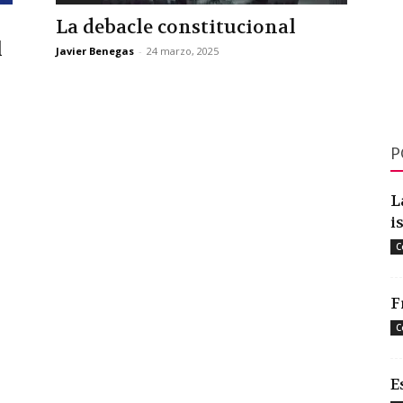
La debacle constitucional
l
Javier Benegas
-
24 marzo, 2025
P
L
i
C
F
C
E