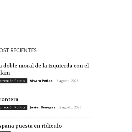
OST RECIENTES
a doble moral de la izquierda con el
slam
Álvaro Peñas
-
6 agosto, 2026
orrección Política
rontera
Javier Benegas
-
2 agosto, 2026
orrección Política
spaña puesta en ridículo