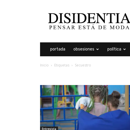
Disidentia
portada
obsesiones
política
Inicio
Etiquetas
Secuestro
etiqueta: secuestro
Entrevista