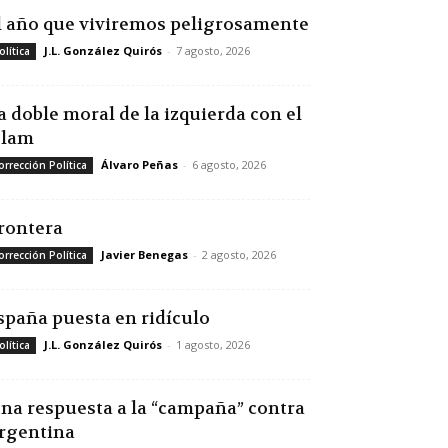
l año que viviremos peligrosamente
J.L. González Quirós
-
7 agosto, 2026
olítica
a doble moral de la izquierda con el
slam
Álvaro Peñas
-
6 agosto, 2026
orrección Política
rontera
Javier Benegas
-
2 agosto, 2026
orrección Política
spaña puesta en ridículo
J.L. González Quirós
-
1 agosto, 2026
olítica
na respuesta a la “campaña” contra
rgentina