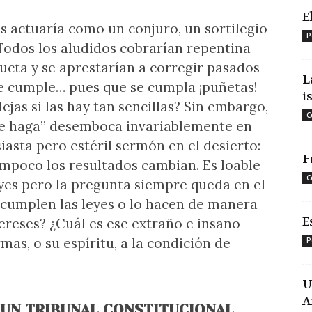
E
s actuaría como un conjuro, un sortilegio
P
 Todos los aludidos cobrarían repentina
ucta y se aprestarían a corregir pasados
L
 se cumple… pues que se cumpla ¡puñetas!
i
jas si las hay tan sencillas? Sin embargo,
C
 se haga” desemboca invariablemente en
siasta pero estéril sermón en el desierto:
F
mpoco los resultados cambian. Es loable
C
yes pero la pregunta siempre queda en el
 cumplen las leyes o lo hacen de manera
E
ereses? ¿Cuál es ese extraño e insano
s, o su espíritu, a la condición de
P
U
A
 UN TRIBUNAL CONSTITUCIONAL