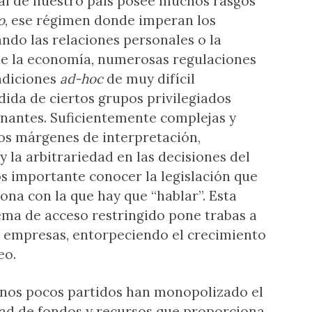
al de nuestro país posee muchos rasgos
o
, ese régimen donde imperan los
ando las relaciones personales o la
 de la economía, numerosas regulaciones
ndiciones
ad-hoc
de muy difícil
ida de ciertos grupos privilegiados
ernantes. Suficientemente complejas y
os márgenes de interpretación,
y la arbitrariedad en las decisiones del
 importante conocer la legislación que
ona con la que hay que “hablar”. Esta
tema de acceso restringido pone trabas a
e empresas, entorpeciendo el crecimiento
eo.
 Unos pocos partidos han monopolizado el
dad de fondos y recursos que proporciona