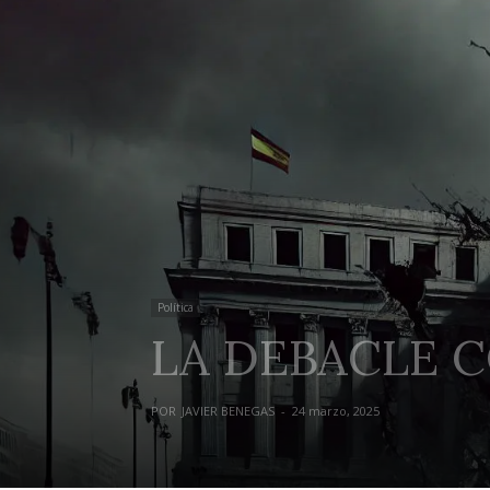
Política
LA DEBACLE 
POR
JAVIER BENEGAS
-
24 marzo, 2025