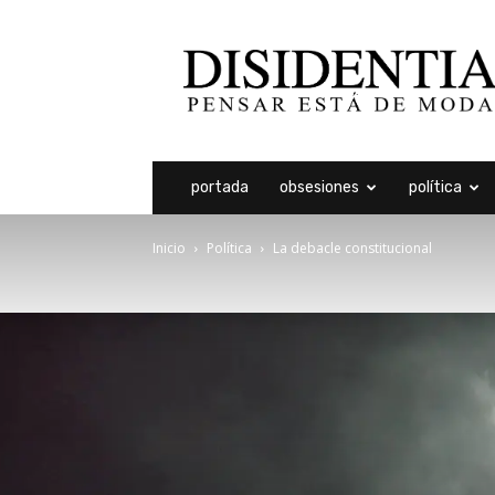
Disidentia
portada
obsesiones
política
Inicio
Política
La debacle constitucional