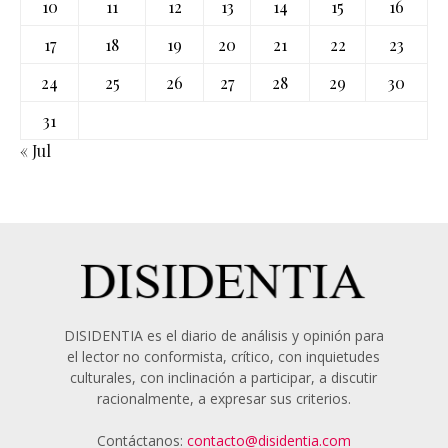
10
11
12
13
14
15
16
17
18
19
20
21
22
23
24
25
26
27
28
29
30
31
« Jul
DISIDENTIA es el diario de análisis y opinión para
el lector no conformista, crítico, con inquietudes
culturales, con inclinación a participar, a discutir
racionalmente, a expresar sus criterios.
Contáctanos:
contacto@disidentia.com