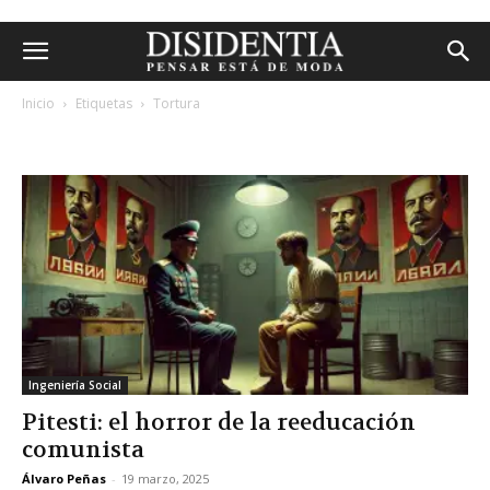
Inicio
Etiquetas
Tortura
etiqueta: tortura
Ingeniería Social
Pitesti: el horror de la reeducación
comunista
Álvaro Peñas
-
19 marzo, 2025