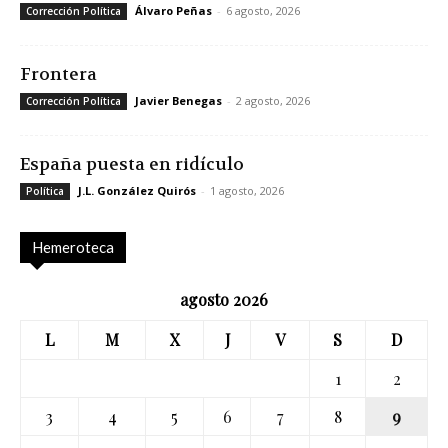
Álvaro Peñas
-
6 agosto, 2026
Corrección Política
Frontera
Javier Benegas
-
2 agosto, 2026
Corrección Política
España puesta en ridículo
J.L. González Quirós
-
1 agosto, 2026
Política
Hemeroteca
agosto 2026
L
M
X
J
V
S
D
1
2
3
4
5
6
7
8
9