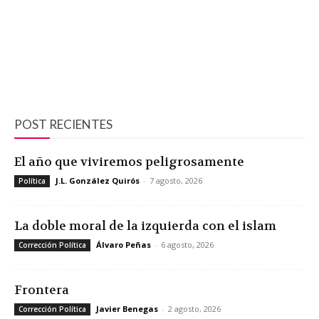
POST RECIENTES
El año que viviremos peligrosamente
J.L. González Quirós
-
7 agosto, 2026
Política
La doble moral de la izquierda con el islam
Álvaro Peñas
-
6 agosto, 2026
Corrección Política
Frontera
Javier Benegas
-
2 agosto, 2026
Corrección Política