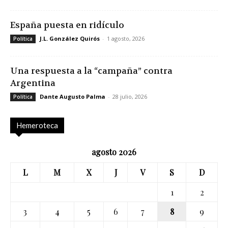
España puesta en ridículo
J.L. González Quirós
-
1 agosto, 2026
Política
Una respuesta a la “campaña” contra
Argentina
Dante Augusto Palma
-
28 julio, 2026
Política
Hemeroteca
agosto 2026
L
M
X
J
V
S
D
1
2
3
4
5
6
7
8
9