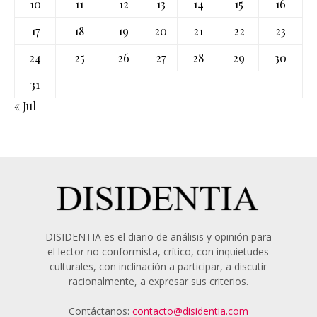
10
11
12
13
14
15
16
17
18
19
20
21
22
23
24
25
26
27
28
29
30
31
« Jul
DISIDENTIA es el diario de análisis y opinión para
el lector no conformista, crítico, con inquietudes
culturales, con inclinación a participar, a discutir
racionalmente, a expresar sus criterios.
Contáctanos:
contacto@disidentia.com