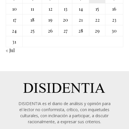
10
11
12
13
14
15
16
17
18
19
20
21
22
23
24
25
26
27
28
29
30
31
« Jul
DISIDENTIA es el diario de análisis y opinión para
el lector no conformista, crítico, con inquietudes
culturales, con inclinación a participar, a discutir
racionalmente, a expresar sus criterios.