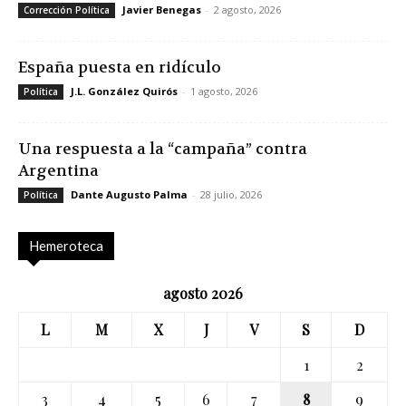
Javier Benegas
-
2 agosto, 2026
Corrección Política
España puesta en ridículo
J.L. González Quirós
-
1 agosto, 2026
Política
Una respuesta a la “campaña” contra
Argentina
Dante Augusto Palma
-
28 julio, 2026
Política
Hemeroteca
agosto 2026
L
M
X
J
V
S
D
1
2
3
4
5
6
7
8
9