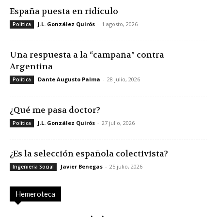
España puesta en ridículo
J.L. González Quirós
-
1 agosto, 2026
Política
Una respuesta a la “campaña” contra
Argentina
Dante Augusto Palma
-
28 julio, 2026
Política
¿Qué me pasa doctor?
J.L. González Quirós
-
27 julio, 2026
Política
¿Es la selección española colectivista?
Javier Benegas
-
25 julio, 2026
Ingeniería Social
Hemeroteca