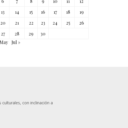
6
7
8
9
10
11
12
13
14
15
16
17
18
19
20
21
22
23
24
25
26
27
28
29
30
 May
Jul »
 culturales, con inclinación a