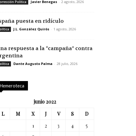
Javier Benegas
-
2 agosto, 2026
orrección Política
spaña puesta en ridículo
J.L. González Quirós
-
1 agosto, 2026
olítica
na respuesta a la “campaña” contra
rgentina
Dante Augusto Palma
-
28 julio, 2026
olítica
Hemeroteca
junio 2022
L
M
X
J
V
S
D
1
2
3
4
5