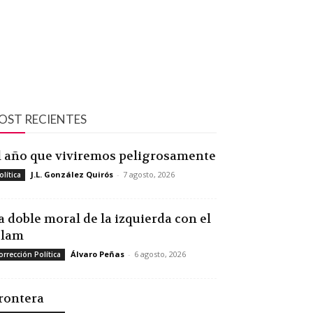
OST RECIENTES
l año que viviremos peligrosamente
J.L. González Quirós
-
7 agosto, 2026
olítica
a doble moral de la izquierda con el
slam
Álvaro Peñas
-
6 agosto, 2026
orrección Política
rontera