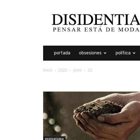
Disidentia
portada
obsesiones
política
Inicio
2022
junio
22
archivos diarios: 22 jun
ecologismo