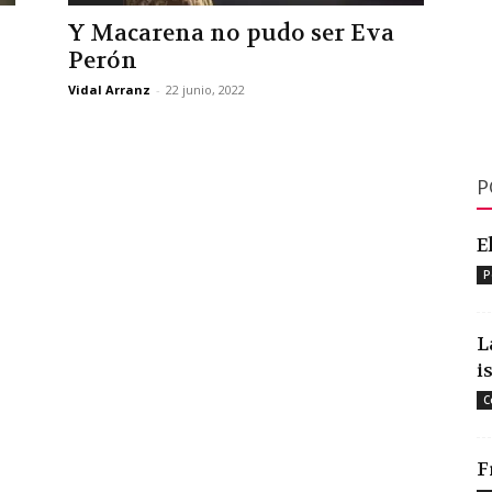
Y Macarena no pudo ser Eva
Perón
Vidal Arranz
-
22 junio, 2022
P
E
P
L
i
C
F