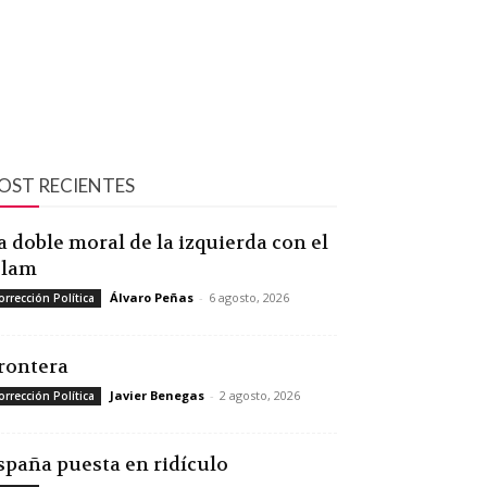
OST RECIENTES
a doble moral de la izquierda con el
slam
Álvaro Peñas
-
6 agosto, 2026
orrección Política
rontera
Javier Benegas
-
2 agosto, 2026
orrección Política
spaña puesta en ridículo