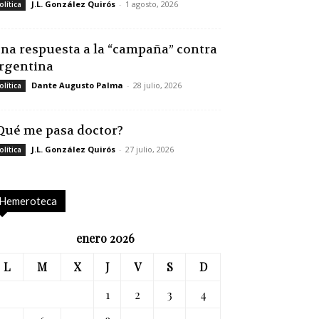
J.L. González Quirós
-
1 agosto, 2026
olítica
na respuesta a la “campaña” contra
rgentina
Dante Augusto Palma
-
28 julio, 2026
olítica
Qué me pasa doctor?
J.L. González Quirós
-
27 julio, 2026
olítica
Hemeroteca
enero 2026
L
M
X
J
V
S
D
1
2
3
4