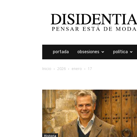
Disidentia
portada
obsesiones
política
Inicio
2026
enero
17
archivos diarios: 17 ene
Historia