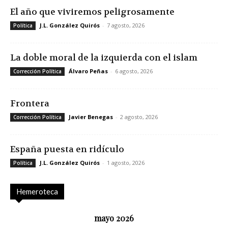
El año que viviremos peligrosamente
J.L. González Quirós
-
7 agosto, 2026
Política
La doble moral de la izquierda con el islam
Álvaro Peñas
-
6 agosto, 2026
Corrección Política
Frontera
Javier Benegas
-
2 agosto, 2026
Corrección Política
España puesta en ridículo
J.L. González Quirós
-
1 agosto, 2026
Política
Hemeroteca
mayo 2026