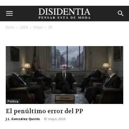
Inicio
2026
mayo
30
archivos diarios: 30 mayo, 2026
Política
El penúltimo error del PP
J.L. González Quirós
-
30 mayo, 2026