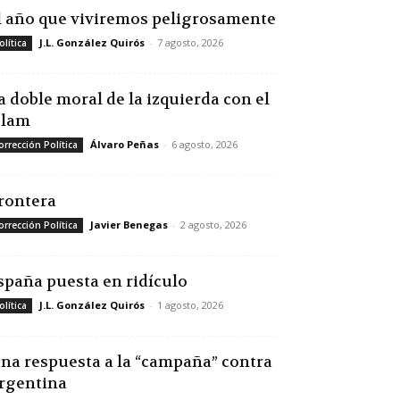
l año que viviremos peligrosamente
J.L. González Quirós
-
7 agosto, 2026
olítica
a doble moral de la izquierda con el
slam
Álvaro Peñas
-
6 agosto, 2026
orrección Política
rontera
Javier Benegas
-
2 agosto, 2026
orrección Política
spaña puesta en ridículo
J.L. González Quirós
-
1 agosto, 2026
olítica
na respuesta a la “campaña” contra
rgentina