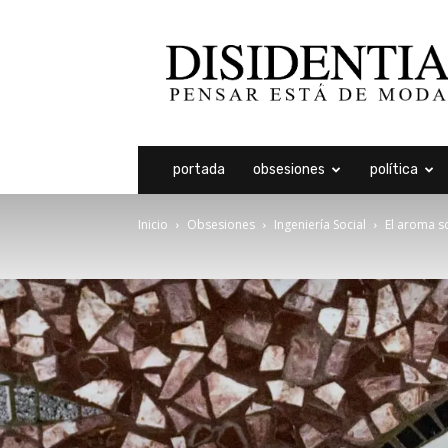
Disidentia
portada
obsesiones
política
Inicio
Obsesiones
Ingeniería Social
El aroma s