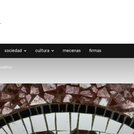
sociedad
cultura
mecenas
firmas
oviético