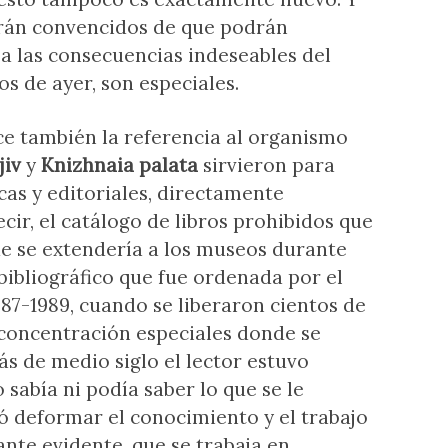
rán convencidos de que podrán
 a las consecuencias indeseables del
s de ayer, son especiales.
e también la referencia al organismo
jiv
y
Knizhnaia palata
sirvieron para
ecas y editoriales, directamente
decir, el catálogo de libros prohibidos que
e se extendería a los museos durante
bibliográfico que fue ordenada por el
87-1989, cuando se liberaron cientos de
 concentración especiales donde se
s de medio siglo el lector estuvo
 sabía ni podía saber lo que se le
ió deformar el conocimiento y el trabajo
ante evidente, que se trabaja en