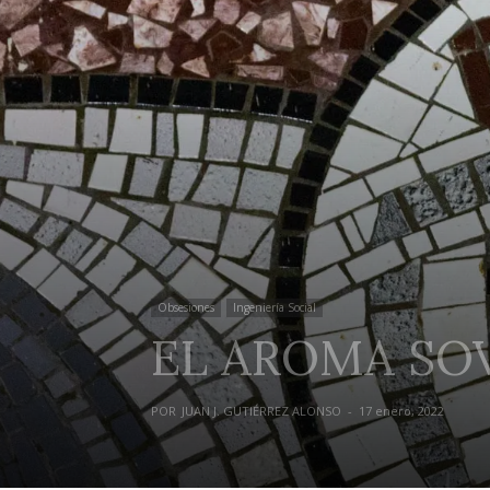
Obsesiones
Ingeniería Social
EL AROMA SO
POR
JUAN J. GUTIÉRREZ ALONSO
-
17 enero, 2022