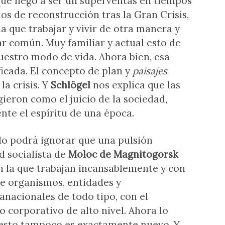
que llegó a ser un superventas en tiempos
os de reconstrucción tras la Gran Crisis,
a que trabajar y vivir de otra manera y
gar común. Muy familiar y actual esto de
uestro modo de vida. Ahora bien, esa
ficada. El concepto de plan y
paisajes
la crisis. Y
Schlögel
nos explica que las
ieron como el juicio de la sociedad,
te el espíritu de una época.
 podrá ignorar que una pulsión
d socialista de
Moloc de Magnitogorsk
n la que trabajan incansablemente y con
de organismos, entidades y
anacionales de todo tipo, con el
corporativo de alto nivel. Ahora lo
 esto tampoco es exactamente nuevo. Y