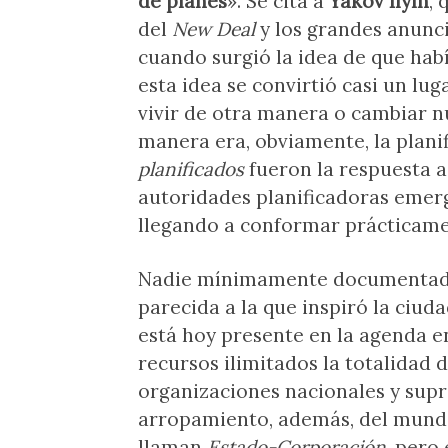
de planes
». Se cita a
Yákov Ilyín
, 
del
New Deal
y los grandes anunci
cuando surgió la idea de que habí
esta idea se convirtió casi un lu
vivir de otra manera o cambiar n
manera era, obviamente, la plani
planificados
fueron la respuesta a 
autoridades planificadoras emerg
llegando a conformar prácticamen
Nadie mínimamente documentado
parecida a la que inspiró la ciuda
está hoy presente en la agenda e
recursos ilimitados la totalidad 
organizaciones nacionales y supr
arropamiento, además, del mundo 
llaman
Estado-Corporación
, pero