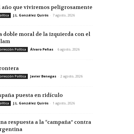
l año que viviremos peligrosamente
J.L. González Quirós
-
7 agosto, 2026
olítica
a doble moral de la izquierda con el
slam
Álvaro Peñas
-
6 agosto, 2026
orrección Política
rontera
Javier Benegas
-
2 agosto, 2026
orrección Política
spaña puesta en ridículo
J.L. González Quirós
-
1 agosto, 2026
olítica
na respuesta a la “campaña” contra
rgentina