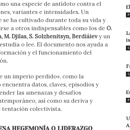
omo una especie de antídoto contra el
E
ones, variantes e intensidades. Un
P
 se ha cultivado durante toda su vida y
rse a otros indispensables como los de
O.
L
, M. Djilas, S. Solzhenitsyn, Berdiáiev
y un
i
 estudia o lee. El documento nos ayuda a
C
ormación y el funcionamiento del
ón.
F
C
de un imperio perdido», como la
o encuentra datos, claves, episodios y
ender las amenazas y desafíos
E
temporáneo, así como su deriva y
P
tentación colectivista.
U
A
ESA HEGEMONÍA O LIDERAZGO