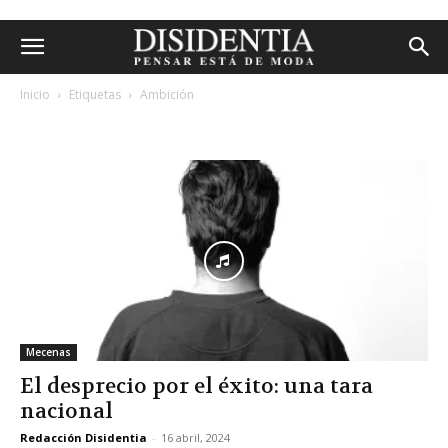
Inicio
Etiquetas
Ambición
etiqueta: ambición
Mecenas
El desprecio por el éxito: una tara
nacional
Redacción Disidentia
-
16 abril, 2024