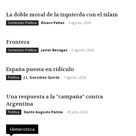
La doble moral de la izquierda con el islam
Álvaro Peñas
-
6 agosto, 2026
Corrección Política
Frontera
Javier Benegas
-
2 agosto, 2026
Corrección Política
España puesta en ridículo
J.L. González Quirós
-
1 agosto, 2026
Política
Una respuesta a la “campaña” contra
Argentina
Dante Augusto Palma
-
28 julio, 2026
Política
Hemeroteca