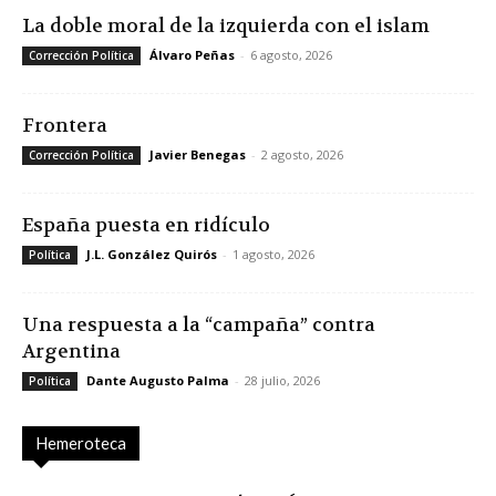
La doble moral de la izquierda con el islam
Álvaro Peñas
-
6 agosto, 2026
Corrección Política
Frontera
Javier Benegas
-
2 agosto, 2026
Corrección Política
España puesta en ridículo
J.L. González Quirós
-
1 agosto, 2026
Política
Una respuesta a la “campaña” contra
Argentina
Dante Augusto Palma
-
28 julio, 2026
Política
Hemeroteca