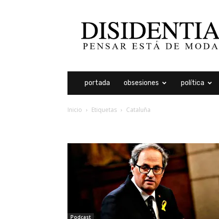
Disidentia
portada
obsesiones
política
Inicio
Etiquetas
Cataluña
etiqueta: cataluña
Podcast