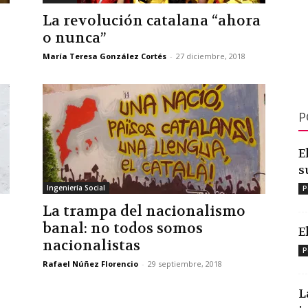
La revolución catalana “ahora
o nunca”
María Teresa González Cortés
-
27 diciembre, 2018
P
E
s
Ingeniería Social
P
La trampa del nacionalismo
banal: no todos somos
E
nacionalistas
P
Rafael Núñez Florencio
-
29 septiembre, 2018
L