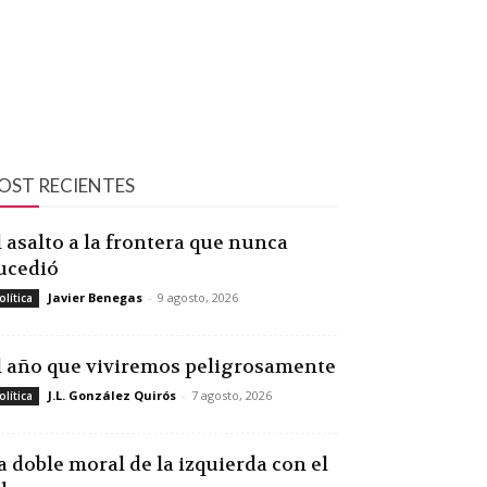
OST RECIENTES
l asalto a la frontera que nunca
ucedió
Javier Benegas
-
9 agosto, 2026
olítica
l año que viviremos peligrosamente
J.L. González Quirós
-
7 agosto, 2026
olítica
a doble moral de la izquierda con el