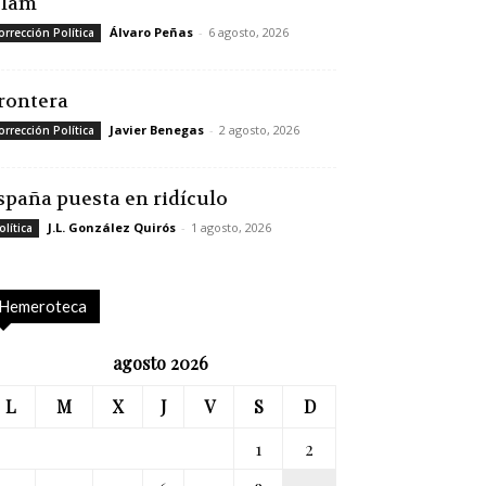
slam
Álvaro Peñas
-
6 agosto, 2026
orrección Política
rontera
Javier Benegas
-
2 agosto, 2026
orrección Política
spaña puesta en ridículo
J.L. González Quirós
-
1 agosto, 2026
olítica
Hemeroteca
agosto 2026
L
M
X
J
V
S
D
1
2