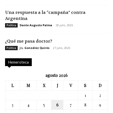
Una respuesta a la “campaña” contra
Argentina
Dante Augusto Palma
-
28 julio, 2026
Política
¿Qué me pasa doctor?
J.L. González Quirós
-
27 julio, 2026
Política
Hemeroteca
agosto 2026
L
M
X
J
V
S
D
1
2
3
4
5
6
7
8
9