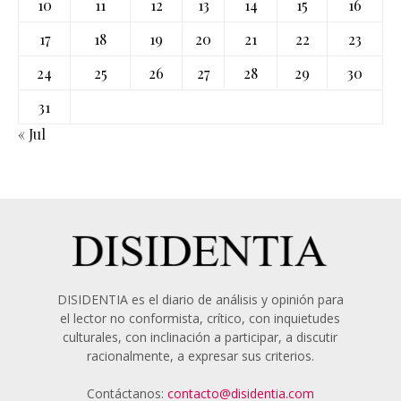
10
11
12
13
14
15
16
17
18
19
20
21
22
23
24
25
26
27
28
29
30
31
« Jul
DISIDENTIA es el diario de análisis y opinión para
el lector no conformista, crítico, con inquietudes
culturales, con inclinación a participar, a discutir
racionalmente, a expresar sus criterios.
Contáctanos:
contacto@disidentia.com