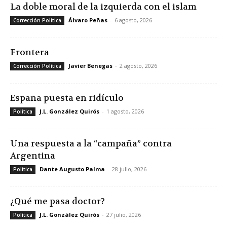
La doble moral de la izquierda con el islam
Álvaro Peñas
-
6 agosto, 2026
Corrección Política
Frontera
Javier Benegas
-
2 agosto, 2026
Corrección Política
España puesta en ridículo
J.L. González Quirós
-
1 agosto, 2026
Política
Una respuesta a la “campaña” contra
Argentina
Dante Augusto Palma
-
28 julio, 2026
Política
¿Qué me pasa doctor?
J.L. González Quirós
-
27 julio, 2026
Política