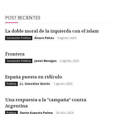
POST RECIENTES
La doble moral de la izquierda con el islam
Álvaro Peñas
-
6 agosto, 2026
Corrección Política
Frontera
Javier Benegas
-
2 agosto, 2026
Corrección Política
España puesta en ridículo
J.L. González Quirós
-
1 agosto, 2026
Política
Una respuesta a la “campaña” contra
Argentina
Dante Augusto Palma
-
28 julio, 2026
Política