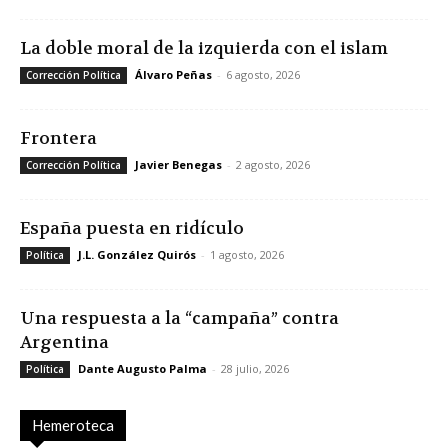
La doble moral de la izquierda con el islam
Álvaro Peñas
-
6 agosto, 2026
Corrección Política
Frontera
Javier Benegas
-
2 agosto, 2026
Corrección Política
España puesta en ridículo
J.L. González Quirós
-
1 agosto, 2026
Política
Una respuesta a la “campaña” contra
Argentina
Dante Augusto Palma
-
28 julio, 2026
Política
Hemeroteca