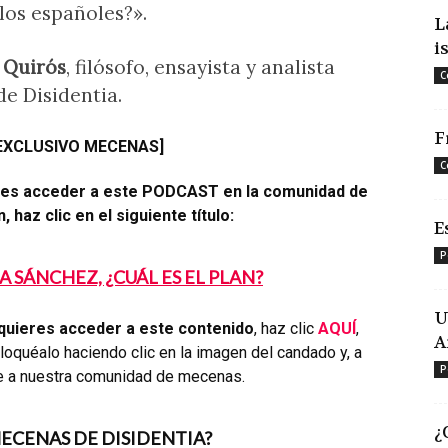
los españoles?».
L
i
 Quirós
, filósofo, ensayista y analista
C
 de Disidentia.
F
EXCLUSIVO MECENAS]
C
eres acceder a este PODCAST en la comunidad de
 haz clic en el siguiente título:
E
P
A SÁNCHEZ, ¿CUÁL ES EL PLAN?
U
quieres acceder a este contenido
, haz clic
AQUÍ
,
A
oquéalo haciendo clic en la imagen del candado y, a
P
e a nuestra comunidad de mecenas.
¿
MECENAS DE DISIDENTIA?