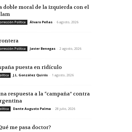
a doble moral de la izquierda con el
slam
Álvaro Peñas
-
6 agosto, 2026
orrección Política
rontera
Javier Benegas
-
2 agosto, 2026
orrección Política
spaña puesta en ridículo
J.L. González Quirós
-
1 agosto, 2026
olítica
na respuesta a la “campaña” contra
rgentina
Dante Augusto Palma
-
28 julio, 2026
olítica
Qué me pasa doctor?