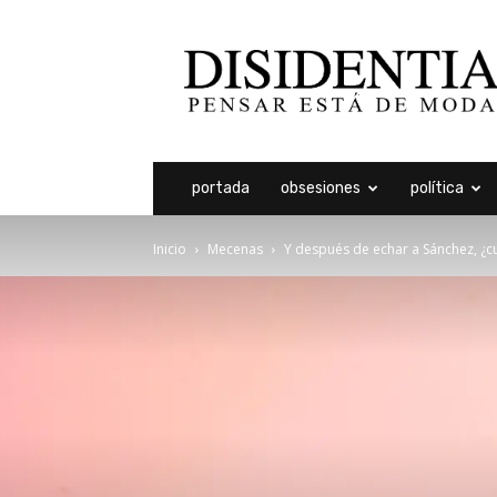
Disidentia
portada
obsesiones
política
Inicio
Mecenas
Y después de echar a Sánchez, ¿cu