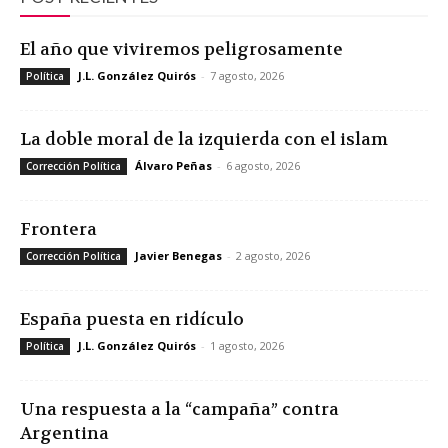
El año que viviremos peligrosamente
J.L. González Quirós
-
7 agosto, 2026
Política
La doble moral de la izquierda con el islam
Álvaro Peñas
-
6 agosto, 2026
Corrección Política
Frontera
Javier Benegas
-
2 agosto, 2026
Corrección Política
España puesta en ridículo
J.L. González Quirós
-
1 agosto, 2026
Política
Una respuesta a la “campaña” contra
Argentina